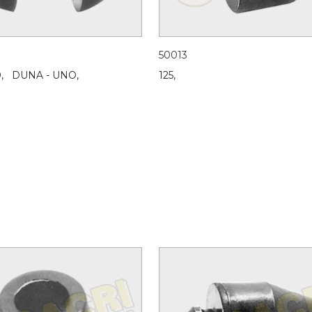
50013
,
DUNA - UNO,
125,