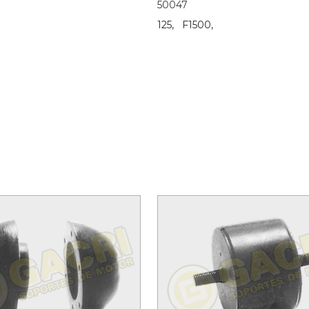
50047
125,
F1500,