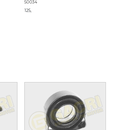
50034
125,