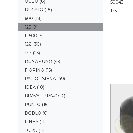
QUBO
(8)
50043
DUCATO
(18)
125,
600
(18)
125
(9)
F1500
(9)
128
(30)
147
(23)
DUNA - UNO
(49)
FIORINO
(15)
PALIO - SIENA
(49)
IDEA
(10)
BRAVA - BRAVO
(6)
PUNTO
(15)
DOBLO
(6)
LINEA
(11)
TORO
(14)