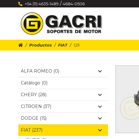
/
+54 (11) 4635-1489
4684-0506
Productos
FIAT
125
ALFA ROMEO (0)
Catálogo (0)
CHERY (28)
CITROEN (37)
DODGE (15)
FIAT (237)