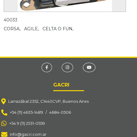
40033
CORSA,
AGILE,
CELTA O FUN,
GACRI
Larrazábal 2352, C1440CVP, Buenos Aires
+54 (11) 4635-1489
/
4684-0506
+54 9 (11) 2531-0559
info@gacri.com.ar