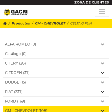
ZONA DE CLIENTES
Productos
GM - CHEVROLET
CELTA O FUN
ALFA ROMEO (0)
Catálogo (0)
CHERY (28)
CITROEN (37)
DODGE (15)
FIAT (237)
FORD (169)
GM - CHEVROLET (108)