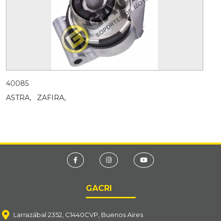
40085
ASTRA,
ZAFIRA,
GACRI
Larrazábal 2352, C1440CVP, Buenos Aires