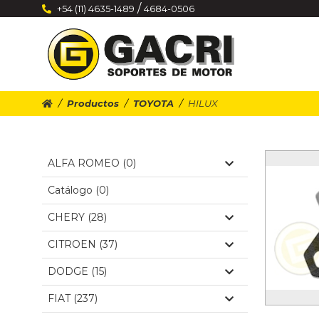
/
+54 (11) 4635-1489
4684-0506
Productos
TOYOTA
HILUX
ALFA ROMEO (0)
Catálogo (0)
CHERY (28)
CITROEN (37)
DODGE (15)
FIAT (237)