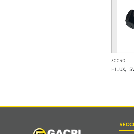
30040
HILUX,
S
SECC