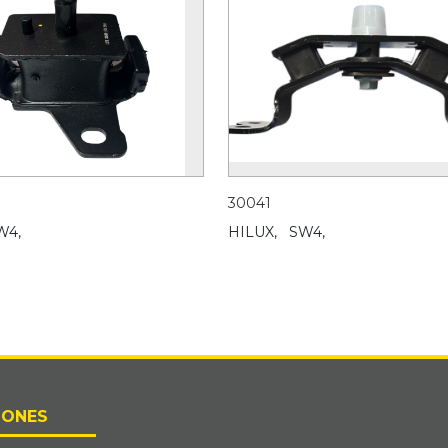
30041
W4,
HILUX,
SW4,
IONES