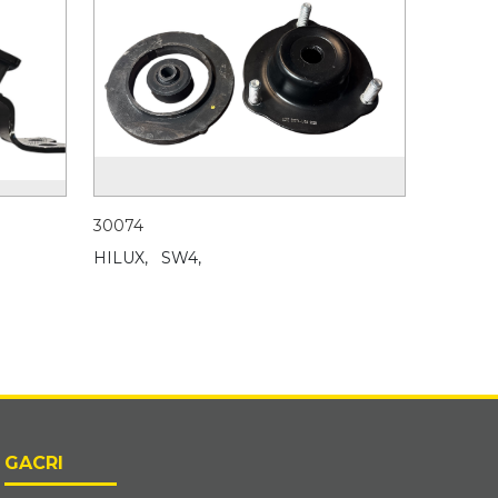
30074
HILUX,
SW4,
GACRI