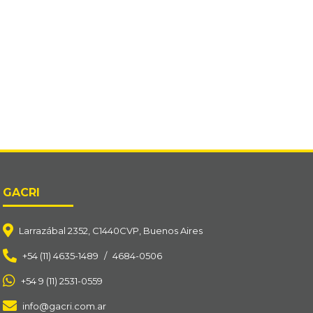
GACRI
Larrazábal 2352, C1440CVP, Buenos Aires
+54 (11) 4635-1489
/
4684-0506
+54 9 (11) 2531-0559
info@gacri.com.ar