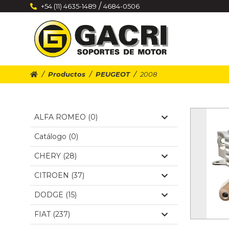
/
+54 (11) 4635-1489
4684-0506
Productos
PEUGEOT
2008
ALFA ROMEO (0)
Catálogo (0)
CHERY (28)
CITROEN (37)
DODGE (15)
FIAT (237)