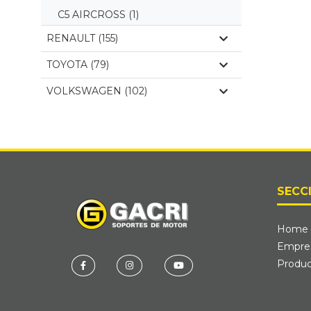
C5 AIRCROSS
(1)
RENAULT (155)
TOYOTA (79)
VOLKSWAGEN (102)
SECC
Home
Empre
Produc