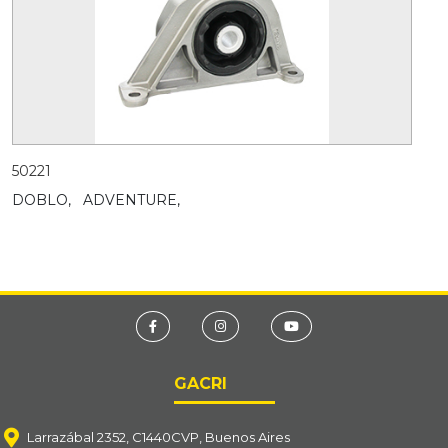
50221
DOBLO,
ADVENTURE,
GACRI
Larrazábal 2352, C1440CVP, Buenos Aires