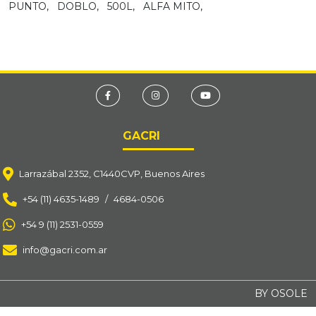
PUNTO,
DOBLO,
500L,
ALFA MITO,
GACRI
Larrazábal 2352, C1440CVP, Buenos Aires
+54 (11) 4635-1489
/
4684-0506
+54 9 (11) 2531-0559
info@gacri.com.ar
BY OSOLE