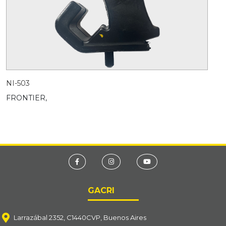
NI-503
FRONTIER,
GACRI
Larrazábal 2352, C1440CVP, Buenos Aires