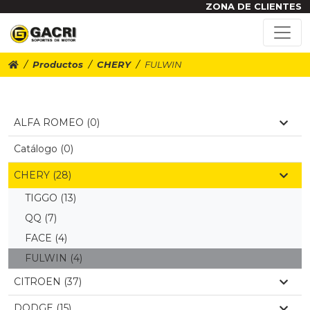
ZONA DE CLIENTES
Productos
CHERY
FULWIN
ALFA ROMEO (0)
Catálogo (0)
CHERY (28)
TIGGO
(13)
QQ
(7)
FACE
(4)
FULWIN
(4)
CITROEN (37)
DODGE (15)