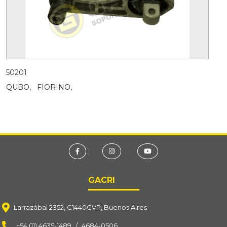
50201
QUBO,
FIORINO,
GACRI
Larrazábal 2352, C1440CVP, Buenos Aires
+54 (11) 4635-1489
/
4684-0506