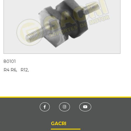
80101
R4 R6,
R12,
GACRI