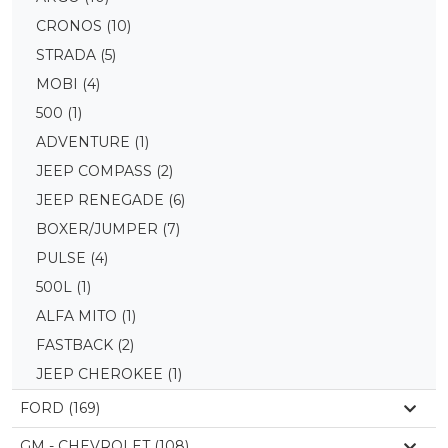
CRONOS
(10)
STRADA
(5)
MOBI
(4)
500
(1)
ADVENTURE
(1)
JEEP COMPASS
(2)
JEEP RENEGADE
(6)
BOXER/JUMPER
(7)
PULSE
(4)
500L
(1)
ALFA MITO
(1)
FASTBACK
(2)
JEEP CHEROKEE
(1)
FORD (169)
GM - CHEVROLET (108)