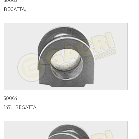
50063
REGATTA,
50064
147,
REGATTA,