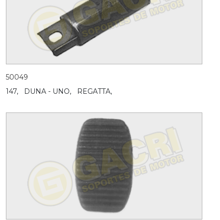
50049
147,
DUNA - UNO,
REGATTA,