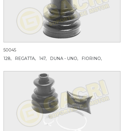
50045
128,
REGATTA,
147,
DUNA - UNO,
FIORINO,