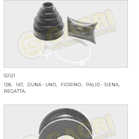
50121
128,
147,
DUNA - UNO,
FIORINO,
PALIO - SIENA,
REGATTA,