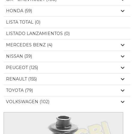
HONDA (59)
LISTA TOTAL (0)
LISTADO LANZAMIENTOS (0)
MERCEDES BENZ (4)
NISSAN (39)
PEUGEOT (125)
RENAULT (155)
TOYOTA (79)
VOLKSWAGEN (102)