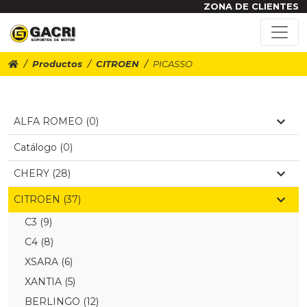
ZONA DE CLIENTES
Productos
CITROEN
PICASSO
ALFA ROMEO (0)
Catálogo (0)
CHERY (28)
CITROEN (37)
C3
(9)
C4
(8)
XSARA
(6)
XANTIA
(5)
BERLINGO
(12)